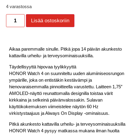
4 varastossa
Lisää ostoskoriin
Aikaa paremmalle sinulle. Pitkä jopa 14 päivän akunkesto
kattavilla urheilu- ja terveysominaisuuksilla.
Täydellisyyttä hipovaa tyylikkyyttä
HONOR Watch 4 on suunniteltu uuden alumiiniseosrungon
ympärille, joka on entistäkin kestävämpi ja
hienovaraisemmalla pinnoitteella varustettu. Laitteen 1,75”
AMOLED-näyttö reunattomalla designilla toistaa värit
kirkkaina ja selkeinä päivänvalossakin. Sulavan
käyttökokemuksen viimeistelee näytön 60 Hz
virkistystaajuus ja Always On Display -ominaisuus.
Pitkä akunkesto kattavilla urheilu- ja terveysominaisuuksilla
HONOR Watch 4 pysyy matkassa mukana ilman huolta