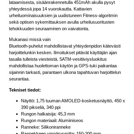
lataamisesta, sisäänrakennetulla 451mAh akulla pysyt
yhteydessä jopa 14 vuorokautta. Kattavien
urheiluominaisuuksien ja uudistuneen Fitness-algoritmin
sekä optisen sykemittauksen avulla urheilusuoritusten
tehokkuuden seuraaminen on vaivatonta.
Mukanasi missä vain
Bluetooth-puhelut mahdollistavat yhteydenpidon kätevästi
harjoittelunkin kesken. Ilmoitukset pitävät käyttäjän ajan
tasalla tulleista viesteistä. 5ATM-vesitiiviysluokitus
mahdollistaa huolettoman käytön ja GPS-tuki paikantaa
sijainnin tarkasti, parantaen ulkona tapahtuvan harjoittelun
seurantaa.
Tekniset tiedot:
Näyttö: 1,75 tuuman AMOLED-kosketusnäyttö, 450 x
390 pikseliä, 340 ppi
Rungon halkaisija: 45,3 mm
Rungon materiaali: Alumiiniseos
Ranneke: Silikoniranneke
Rannekkeen ympärysmitta: 150-200 mm