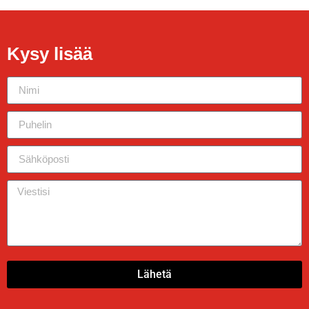
Kysy lisää
Lähetä