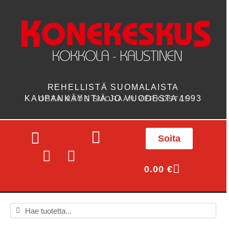
REHELLISTÄ SUOMALAISTA
KAUPANKÄYNTIÄ JO VUODESTA 1993
OSTA MYÖS SUORAAN VERKOSTA!
Soita
0.00
€