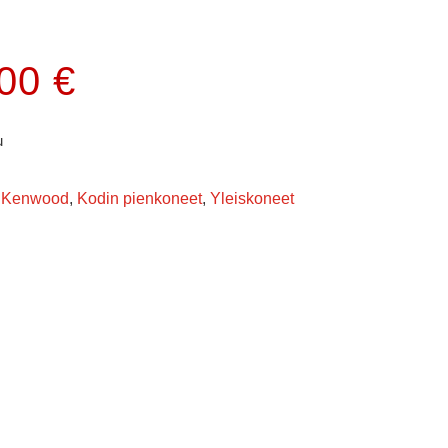
.00
€
u
Kenwood
,
Kodin pienkoneet
,
Yleiskoneet