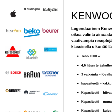
KENWOO
Legendaarinen Kenwoo
oikea valinta ainoast
vaativampia reseptejä
klassisella ulkonäöllä
Teho 1000 w
4,6 litran teräskulh
3 vatkainta – K-vatk
kapasiteetti – kakku
Kapasiteetti – hiiva
Kapasiteetti – muna
Kapasiteetti – kuiva