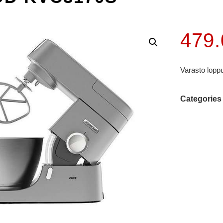
479
Varasto lopp
Categories