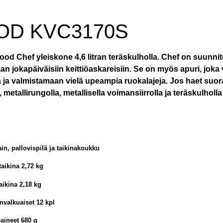
D KVC3170S
d Chef yleiskone 4,6 litran teräskulholla. Chef on suunni
aan jokapäiväisiin keittiöaskareisiin. Se on myös apuri, jok
 ja valmistamaan vielä upeampia ruokalajeja. Jos haet suora
, metallirungolla, metallisella voimansiirrolla ja teräskulholl
o
ain, pallovispilä ja taikinakoukku
taikina 2,72 kg
taikina 2,18 kg
nvalkuaiset 12 kpl
-aineet 680 g