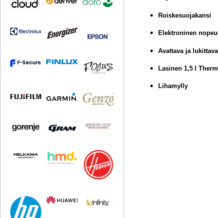
Roiskesuojakansi
Elektroninen nope
Avattava ja lukittav
Lasinen 1,5 l Therm
Lihamylly