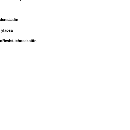
udensäädin
a yläosa
oResíst-tehosekoitin