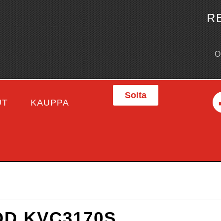
R
Soita
UT
KAUPPA
D KVC3170S