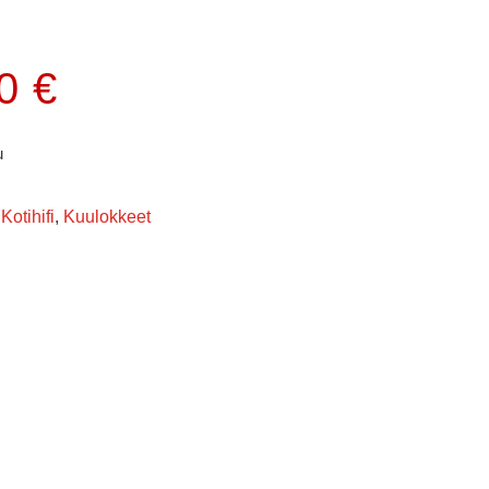
00
€
u
Kotihifi
,
Kuulokkeet