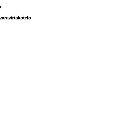
m
varavirtakotelo