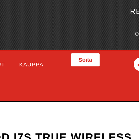
R
Soita
UT
KAUPPA
D I7S TRUE WIRELESS