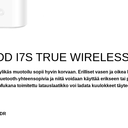
D I7S TRUE WIRELES
likäs muotoilu sopii hyvin korvaan. Erilliset vasen ja oikea 
etooth-yhteensopivia ja niitä voidaan käyttää erikseen tai pa
. Mukana toimitettu latauslaatikko voi ladata kuulokkeet täyt
EDR