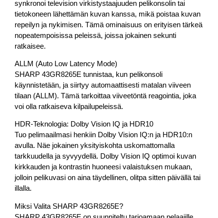
synkronoi television virkistystaajuuden pelikonsolin tai
tietokoneen lähettämän kuvan kanssa, mikä poistaa kuvan
repeilyn ja nykimisen. Tämä ominaisuus on erityisen tärkeä
nopeatempoisissa peleissä, joissa jokainen sekunti
ratkaisee.
ALLM (Auto Low Latency Mode)
SHARP 43GR8265E tunnistaa, kun pelikonsoli
käynnistetään, ja siirtyy automaattisesti matalan viiveen
tilaan (ALLM). Tämä tarkoittaa viiveetöntä reagointia, joka
voi olla ratkaiseva kilpailupeleissä.
HDR-Teknologia: Dolby Vision IQ ja HDR10
Tuo pelimaailmasi henkiin Dolby Vision IQ:n ja HDR10:n
avulla. Näe jokainen yksityiskohta uskomattomalla
tarkkuudella ja syvyydellä. Dolby Vision IQ optimoi kuvan
kirkkauden ja kontrastin huoneesi valaistuksen mukaan,
jolloin pelikuvasi on aina täydellinen, olitpa sitten päivällä tai
illalla.
Miksi Valita SHARP 43GR8265E?
SHARP 43GR8265E on suunniteltu tarjoamaan pelaajille