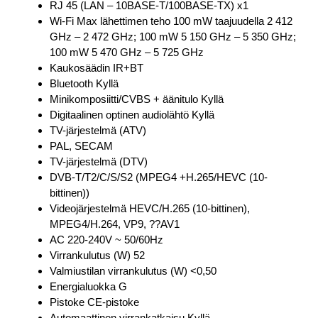
RJ 45 (LAN – 10BASE-T/100BASE-TX) x1
Wi-Fi Max lähettimen teho 100 mW taajuudella 2 412
GHz – 2 472 GHz; 100 mW 5 150 GHz – 5 350 GHz;
100 mW 5 470 GHz – 5 725 GHz
Kaukosäädin IR+BT
Bluetooth Kyllä
Minikomposiitti/CVBS + äänitulo Kyllä
Digitaalinen optinen audiolähtö Kyllä
TV-järjestelmä (ATV)
PAL, SECAM
TV-järjestelmä (DTV)
DVB-T/T2/C/S/S2 (MPEG4 +H.265/HEVC (10-
bittinen))
Videojärjestelmä HEVC/H.265 (10-bittinen),
MPEG4/H.264, VP9, ??AV1
AC 220-240V ~ 50/60Hz
Virrankulutus (W) 52
Valmiustilan virrankulutus (W) <0,50
Energialuokka G
Pistoke CE-pistoke
Automaattinen virrankatkaisu Kyllä