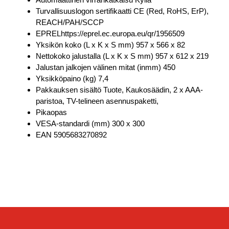
Turvallisuuslogon sertifikaatti CE (Red, RoHS, ErP),
REACH/PAH/SCCP
EPRELhttps://eprel.ec.europa.eu/qr/1956509
Yksikön koko (L x K x S mm) 957 x 566 x 82
Nettokoko jalustalla (L x K x S mm) 957 x 612 x 219
Jalustan jalkojen välinen mitat (inmm) 450
Yksikköpaino (kg) 7,4
Pakkauksen sisältö Tuote, Kaukosäädin, 2 x AAA-
paristoa, TV-telineen asennuspaketti,
Pikaopas
VESA-standardi (mm) 300 x 300
EAN 5905683270892