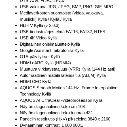
DTS,WAV, FLAC, LPCM
USB valokuva JPG, JPEG, BMP, PNG, GIF, MPO
Mediaverkoston suoratoisto (video, valokuva,
musiikki) Kyllä / Kyllä / Kyllä
HbbTV Kyllä (v 2.0.3)
USB-tiedostojärjestelmä FAT16, FAT32, NTFS
USB 4K Video Kyllä
Digitaalinen ohjelmaluettelo Kyllä
Google Assistant mikrofonilla Kyllä
OTA-päivitykset Kyllä
HDMI eARC Kyllä (HDMI4)
Muuttuva virkistystaajuus (VRR) Kyllä (144 Hz asti)
Automaattinen matala latenssitila (ALLM) Kyllä
HDMI CEC Kyllä
AQUOS Smooth Motion 144 Hz -Frame Interpolation
Technology Kyllä
AQUOS AI UltraClear -videoprosessori Kyllä
Näytön diagonaalinen koko cm 108
Näytön diagonaalinen koko tuumaa 43″
Paneelin resoluutio (HxV) pikseleinä 3840 x 2160
Dynaaminen kontrasti 1 000 000:1