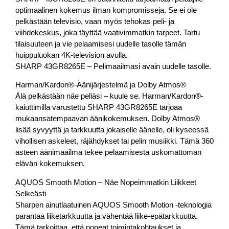
optimaalinen kokemus ilman kompromisseja. Se ei ole
pelkästään televisio, vaan myös tehokas peli- ja
viihdekeskus, joka täyttää vaativimmatkin tarpeet. Tartu
tilaisuuteen ja vie pelaamisesi uudelle tasolle tämän
huippuluokan 4K-television avulla.
SHARP 43GR8265E – Pelimaailmasi avain uudelle tasolle.
Harman/Kardon®-Äänijärjestelmä ja Dolby Atmos®
Älä pelkästään näe peliäsi – kuule se. Harman/Kardon®-
kaiuttimilla varustettu SHARP 43GR8265E tarjoaa
mukaansatempaavan äänikokemuksen. Dolby Atmos®
lisää syvyyttä ja tarkkuutta jokaiselle äänelle, oli kyseessä
vihollisen askeleet, räjähdykset tai pelin musiikki. Tämä 360
asteen äänimaailma tekee pelaamisesta uskomattoman
elävän kokemuksen.
AQUOS Smooth Motion – Näe Nopeimmatkin Liikkeet
Selkeästi
Sharpen ainutlaatuinen AQUOS Smooth Motion -teknologia
parantaa liiketarkkuutta ja vähentää liike-epätarkkuutta.
Tämä tarkoittaa, että nopeat toimintakohtaukset ja