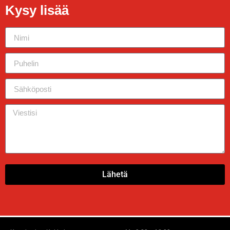
Kysy lisää
Lähetä