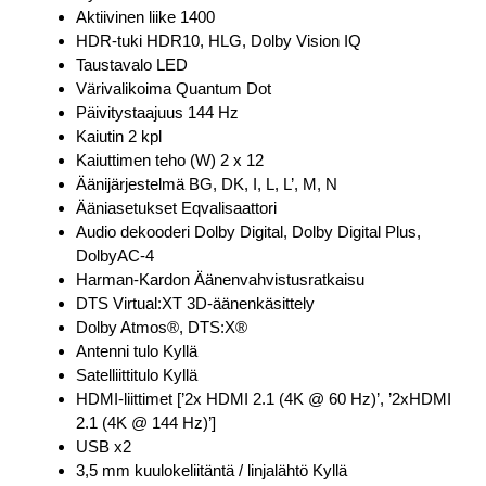
Aktiivinen liike 1400
HDR-tuki HDR10, HLG, Dolby Vision IQ
Taustavalo LED
Värivalikoima Quantum Dot
Päivitystaajuus 144 Hz
Kaiutin 2 kpl
Kaiuttimen teho (W) 2 x 12
Äänijärjestelmä BG, DK, I, L, L’, M, N
Ääniasetukset Eqvalisaattori
Audio dekooderi Dolby Digital, Dolby Digital Plus,
DolbyAC-4
Harman-Kardon Äänenvahvistusratkaisu
DTS Virtual:XT 3D-äänenkäsittely
Dolby Atmos®, DTS:X®
Antenni tulo Kyllä
Satelliittitulo Kyllä
HDMI-liittimet [’2x HDMI 2.1 (4K @ 60 Hz)’, ’2xHDMI
2.1 (4K @ 144 Hz)’]
USB x2
3,5 mm kuulokeliitäntä / linjalähtö Kyllä