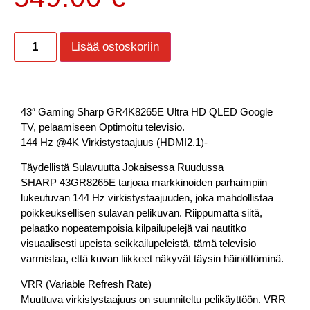
Lisää ostoskoriin
43″ Gaming Sharp GR4K8265E Ultra HD QLED Google
TV, pelaamiseen Optimoitu televisio.
144 Hz @4K Virkistystaajuus (HDMI2.1)-
Täydellistä Sulavuutta Jokaisessa Ruudussa
SHARP 43GR8265E tarjoaa markkinoiden parhaimpiin
lukeutuvan 144 Hz virkistystaajuuden, joka mahdollistaa
poikkeuksellisen sulavan pelikuvan. Riippumatta siitä,
pelaatko nopeatempoisia kilpailupelejä vai nautitko
visuaalisesti upeista seikkailupeleistä, tämä televisio
varmistaa, että kuvan liikkeet näkyvät täysin häiriöttöminä.
VRR (Variable Refresh Rate)
Muuttuva virkistystaajuus on suunniteltu pelikäyttöön. VRR