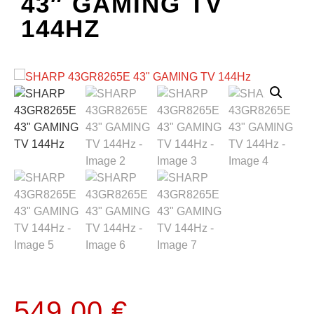
43″ GAMING TV
144HZ
549.00
€