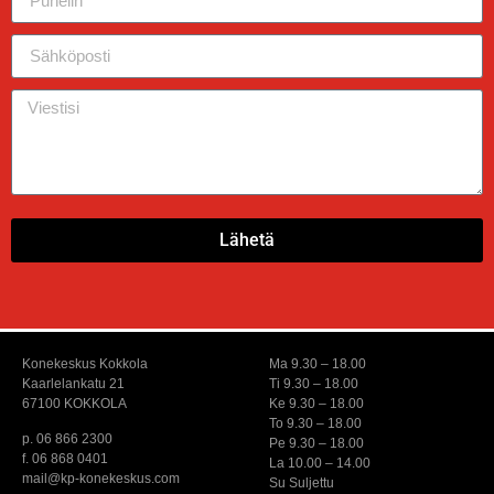
Lähetä
Konekeskus Kokkola
Ma 9.30 – 18.00
Kaarlelankatu 21
Ti 9.30 – 18.00
67100 KOKKOLA
Ke 9.30 – 18.00
To 9.30 – 18.00
p. 06 866 2300
Pe 9.30 – 18.00
f. 06 868 0401
La 10.00 – 14.00
mail@kp-konekeskus.com
Su Suljettu