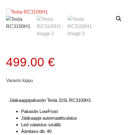
499.00
€
Varasto loppu
Jääkaappipakastin Tesla 315L RC3100H1
Pakastin LowFrost
Jääkaappi automaattisulatus
Led valaistus sisällä
Äänitaso db: 40