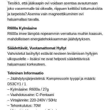
Tiesitkö, että jääkaapin ovi voidaan asentaa avautumaan
joko vasemmalle tai oikealle, riippuen keittiösi tottumuksista
ja tarpeista? Asenna vain magneettikuminen ovi
haluamallasi tavalla.
R600a Kylmäaine
R600a imee lämpöä nopeammin verrattuna muihin kaasuin,
mahdollistaen energiatehokkaamman jäähdytyksen.
Säädettävät, Vuotamattomat Hyllyt
Vahvistetut lasihyllyt estävät nesteen leviämisen hyllyjen
ulkopuolelle – lisäksi ne ovat helposti säädettävissä
haluamaasi korkeuteen.
Tekninen Informaatio
– Jäähdytysjärjestelmä: Kompressorin tyyppi ja määrä:
D53CY1 / 1
– Kylmäaine: R600a / 27g
– Vaahdotusaine: C-Pentaani
– Virtajännite: 220-240V / 50Hz
– Tehonkulutus: 70W