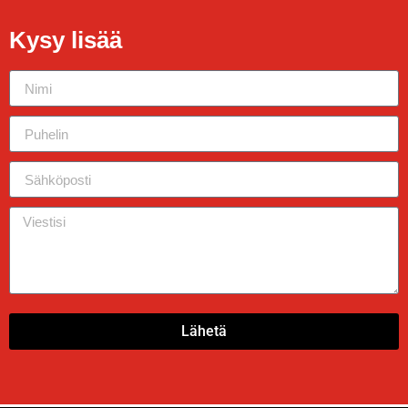
Kysy lisää
Lähetä