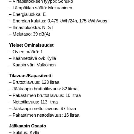
– Virtapistokkeen tyyppi: Schuko
– Lämpötilan säätö: Mekaaninen
– Energialuokka: E
– Energian kulutus: 0,479 kWh/24h, 175 kWh/vuosi
– Ilmastoluokka: N, ST
– Melutaso: 39 dB(A)
Yleiset Ominaisuudet
– Ovien määrä: 1
– Käännettävä ovi: Kyllä
– Kaapin väri: Valkoinen
Tilavuus/Kapasiteetti
– Bruttotilavuus: 123 litraa
– Jääkaapin bruttotilavuus: 82 litraa
– Pakastimen bruttotilavuus: 10 litraa
– Nettotilavuus: 113 litraa
– Jääkaapin nettotilavuus: 97 litraa
– Pakastimen nettotilavuus: 16 litraa
Jääkaapin Osasto
– Sulatus: Kyllä