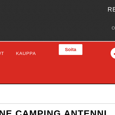
R
Soita
UT
KAUPPA
NE CAMPING ANTENNI