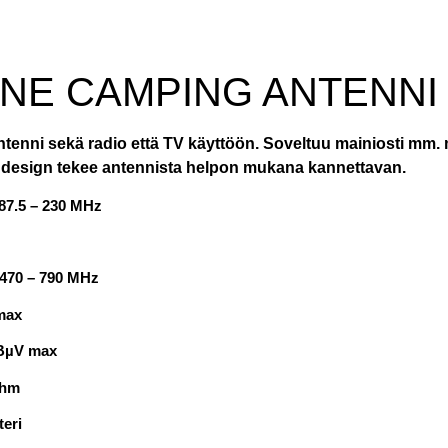
INE CAMPING ANTENNI
ntenni sekä radio että TV käyttöön. Soveltuu mainiosti mm.
kti design tekee antennista helpon mukana kannettavan.
87.5 – 230 MHz
470 – 790 MHz
max
dBµV max
Ohm
teri