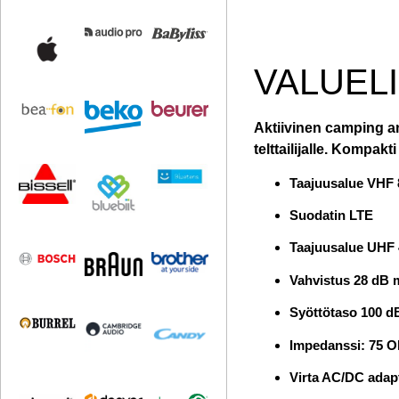
VALUEL
Aktiivinen camping a
telttailijalle. Kompa
Taajuusalue VHF 
Suodatin LTE
Taajuusalue UHF 
Vahvistus 28 dB 
Syöttötaso 100 
Impedanssi: 75 
Virta AC/DC adap