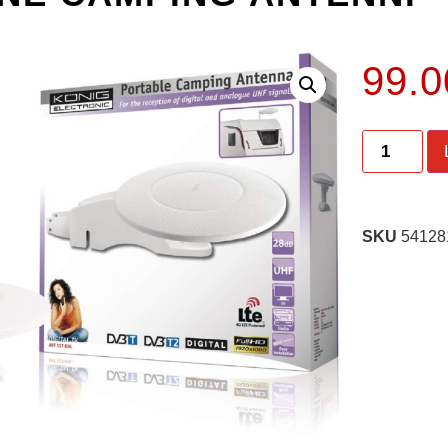
99.
SKU
54128