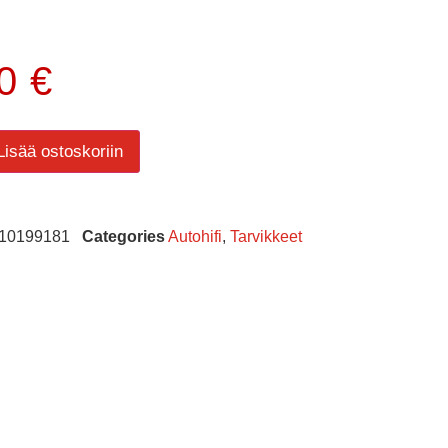
00
€
Lisää ostoskoriin
10199181
Categories
Autohifi
,
Tarvikkeet