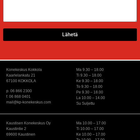
Lähetä
Konekeskus Kokkola
Ma 9.30 – 18.00
Kaarlelankatu 21
Ti 9.30 – 18.00
67100 KOKKOLA
Ke 9.30 – 18.00
To 9.30 – 18.00
p. 06 866 2300
Pe 9.30 – 18.00
f. 06 868 0401
La 10.00 – 14.00
mail@kp-konekeskus.com
Su Suljettu
Kaustisen Konekeskus Oy
Ma 10.00 – 17.00
Kaustintie 2
Ti 10.00 – 17.00
69600 Kaustinen
Ke 10.00 – 17.00