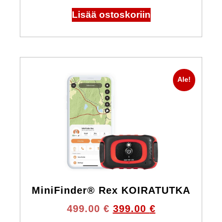
Lisää ostoskoriin
Ale!
MiniFinder® Rex KOIRATUTKA
499.00
€
399.00
€