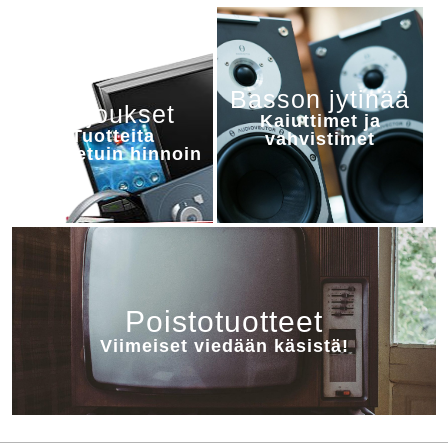
Basson jytinää
Tarjoukset
Kaiuttimet ja
Tuotteita
vahvistimet
alennetuin hinnoin
Poistotuotteet
Viimeiset viedään käsistä!