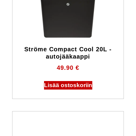
Ströme Compact Cool 20L -
autojääkaappi
49.90
€
Lisää ostoskoriin