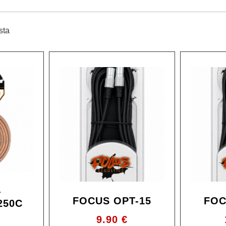
sta
-
FOCUS OPT-15
FOC
250C
9.90
€