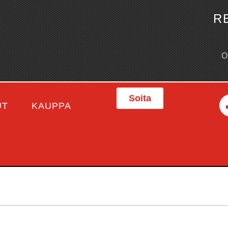
R
Soita
UT
KAUPPA