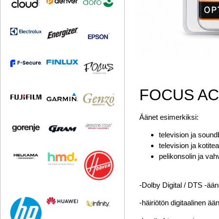
FOCUS ACOU
Äänet esimerkiksi:
television ja soundb
television ja kotite
pelikonsolin ja vahv
-Dolby Digital / DTS -ään
-häiriötön digitaalinen ään