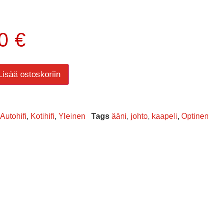
90
€
Lisää ostoskoriin
Autohifi
,
Kotihifi
,
Yleinen
Tags
ääni
,
johto
,
kaapeli
,
Optinen