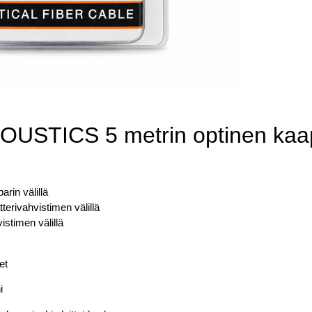
STICS 5 metrin optinen kaap
arin välillä
atterivahvistimen välillä
istimen välillä
et
i