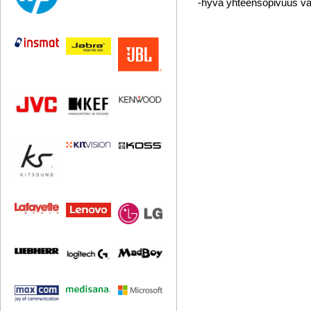
-hyvä yhteensopivuus va