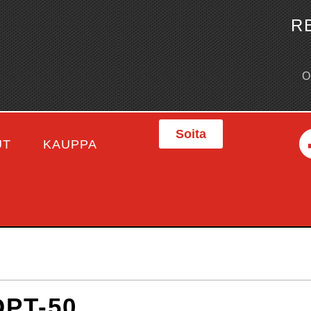
R
Soita
UT
KAUPPA
PT-50