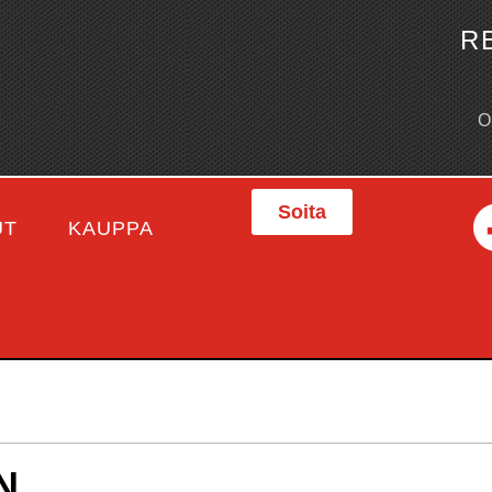
R
Soita
UT
KAUPPA
N