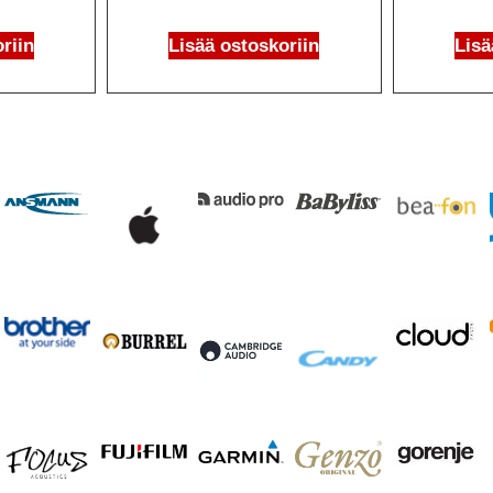
riin
Lisää ostoskoriin
Lisä