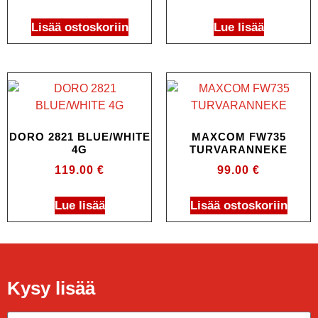
Lisää ostoskoriin
Lue lisää
DORO 2821 BLUE/WHITE
MAXCOM FW735
4G
TURVARANNEKE
119.00
€
99.00
€
Lue lisää
Lisää ostoskoriin
Kysy lisää