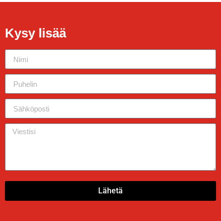
Kysy lisää
Lähetä