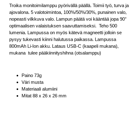
Troika monitoimilamppu pyörivällä päällä. Toimii työ, turva ja
ajovalona. 5 valotoimintoa, 100%/50%/30%, punainen valo,
nopeasti vilkkuva valo. Lampun päätä voi kääntää
jopa 90°
optimaalisen valaistuksen saavuttamiseksi. Teho 500
lumenia. Lampussa on myös kätevä magneetti jolloin se
pysyy tukevasti kiinni halutussa paikassa. Lampussa
800mAh Li-Ion akku. Lataus USB-C (kaapeli mukana),
mukana tulee pääkiinnityshihna (otsalamppu)
Paino 73g
Väri musta
Materiaali alumiini
Mitat 88 x 26 x 26 mm