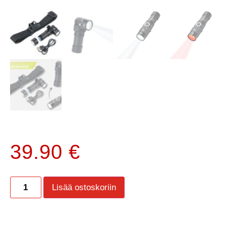
39.90
€
Lisää ostoskoriin