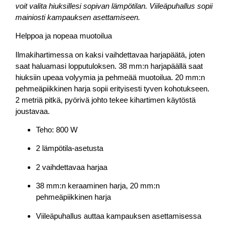
voit valita hiuksillesi sopivan lämpötilan. Viileäpuhallus sopii
mainiosti kampauksen asettamiseen.
Helppoa ja nopeaa muotoilua
Ilmakihartimessa on kaksi vaihdettavaa harjapäätä, joten
saat haluamasi lopputuloksen. 38 mm:n harjapäällä saat
hiuksiin upeaa volyymia ja pehmeää muotoilua. 20 mm:n
pehmeäpiikkinen harja sopii erityisesti tyven kohotukseen.
2 metriä pitkä, pyörivä johto tekee kihartimen käytöstä
joustavaa.
Teho: 800 W
2 lämpötila-asetusta
2 vaihdettavaa harjaa
38 mm:n keraaminen harja, 20 mm:n
pehmeäpiikkinen harja
Viileäpuhallus auttaa kampauksen asettamisessa