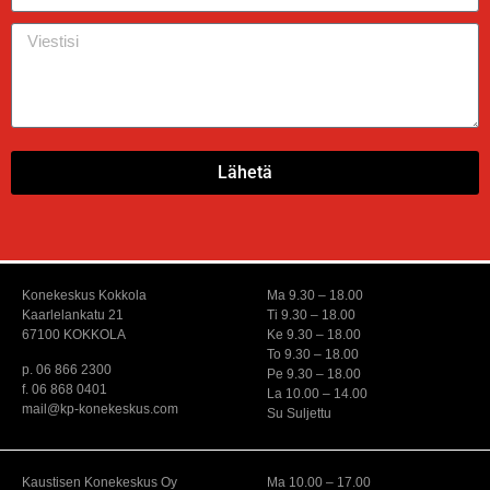
Lähetä
Konekeskus Kokkola
Ma 9.30 – 18.00
Kaarlelankatu 21
Ti 9.30 – 18.00
67100 KOKKOLA
Ke 9.30 – 18.00
To 9.30 – 18.00
p. 06 866 2300
Pe 9.30 – 18.00
f. 06 868 0401
La 10.00 – 14.00
mail@kp-konekeskus.com
Su Suljettu
Kaustisen Konekeskus Oy
Ma 10.00 – 17.00