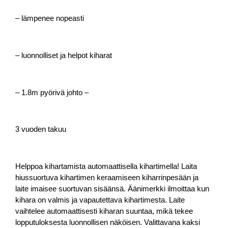
– lämpenee nopeasti
– luonnolliset ja helpot kiharat
– 1.8m pyörivä johto –
3 vuoden takuu
Helppoa kihartamista automaattisella kihartimella! Laita
hiussuortuva kihartimen keraamiseen kiharrinpesään ja
laite imaisee suortuvan sisäänsä. Äänimerkki ilmoittaa kun
kihara on valmis ja vapautettava kihartimesta. Laite
vaihtelee automaattisesti kiharan suuntaa, mikä tekee
lopputuloksesta luonnollisen näköisen. Valittavana kaksi