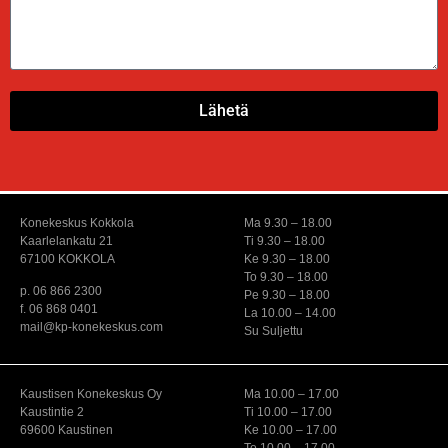
Lähetä
Konekeskus Kokkola
Ma 9.30 – 18.00
Kaarlelankatu 21
Ti 9.30 – 18.00
67100 KOKKOLA
Ke 9.30 – 18.00
To 9.30 – 18.00
p. 06 866 2300
Pe 9.30 – 18.00
f. 06 868 0401
La 10.00 – 14.00
mail@kp-konekeskus.com
Su Suljettu
Kaustisen Konekeskus Oy
Ma 10.00 – 17.00
Kaustintie 2
Ti 10.00 – 17.00
69600 Kaustinen
Ke 10.00 – 17.00