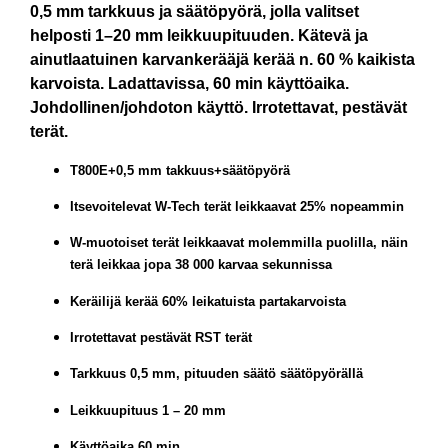
0,5 mm tarkkuus ja säätöpyörä, jolla valitset
helposti 1–20 mm leikkuupituuden. Kätevä ja
ainutlaatuinen karvankerääjä kerää n. 60 % kaikista
karvoista. Ladattavissa, 60 min käyttöaika.
Johdollinen/johdoton käyttö. Irrotettavat, pestävät
terät.
T800E+0,5 mm takkuus+säätöpyörä
Itsevoitelevat W-Tech terät leikkaavat 25% nopeammin
W-muotoiset terät leikkaavat molemmilla puolilla, näin
terä leikkaa jopa 38 000 karvaa sekunnissa
Keräilijä kerää 60% leikatuista partakarvoista
Irrotettavat pestävät RST terät
Tarkkuus 0,5 mm, pituuden säätö säätöpyörällä
Leikkuupituus 1 – 20 mm
Käyttöaika 60 min