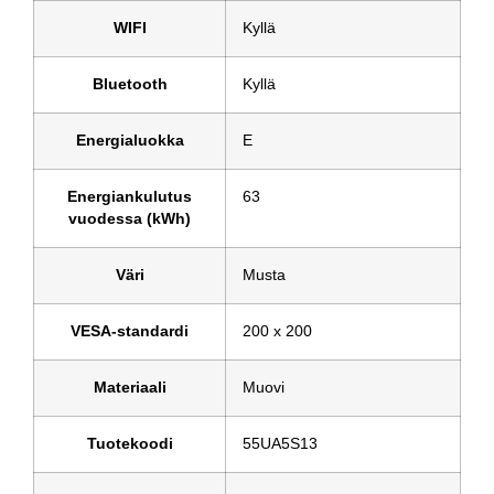
WIFI
Kyllä
Bluetooth
Kyllä
Energialuokka
E
Energiankulutus
63
vuodessa (kWh)
Väri
Musta
VESA-standardi
200 x 200
Materiaali
Muovi
Tuotekoodi
55UA5S13