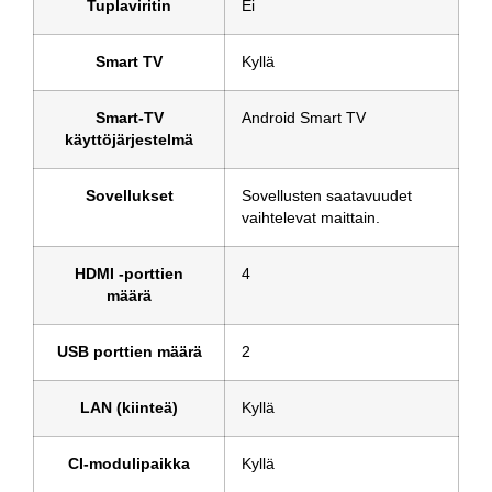
Tuplaviritin
Ei
Smart TV
Kyllä
Smart-TV
Android Smart TV
käyttöjärjestelmä
Sovellukset
Sovellusten saatavuudet
vaihtelevat maittain.
HDMI -porttien
4
määrä
USB porttien määrä
2
LAN (kiinteä)
Kyllä
CI-modulipaikka
Kyllä