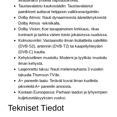
avattavaksi yhdellä napsautuksella.
Taustavalaistu kaukosäädin: Taustavalaistut
painikkeet auttavat helppoon valikkonavigointiin.
Dolby Atmos: Nauti dynaamisesta äänielämyksestä
Dolby Atmos -tekniikalla.
Dolby Vision: Koe tasapainoinen kirkkaus, rikas
kontrasti ja tarkka värien toisto jokaisessa ruudussa.
Kolmoisviritin: Vastaanotto ilman lisälaitteita satelliitin
(DVB-S2), antennin (DVB-T2) tai kaapeliyhteyden
(DVB-C) kautta.
Kehyksellinen muotoilu: Moderni ja tyylikäs muotoilu
ilman kehystä.
Laajennettu takuu: Nauti mielenrauhasta 3 vuoden
takuulla Thomson TV:lle.
A+ paneelin laatu: Terävät kuvat ilman kuolleita
pikseleitä A+ paneelin ansiosta.
Kootaan Euroopassa: Parhaan laadun ja lyhyempien
kuljetusetäisyyksien vuoksi.
Tekniset Tiedot