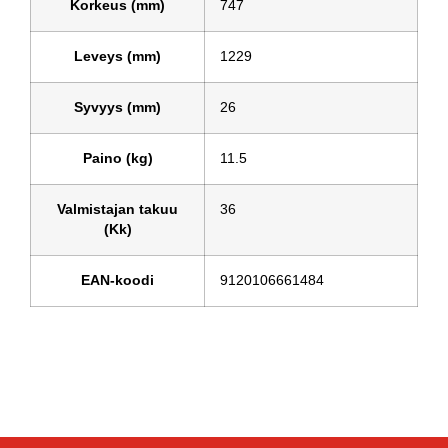
Korkeus (mm)
747
Leveys (mm)
1229
Syvyys (mm)
26
Paino (kg)
11.5
Valmistajan takuu
36
(Kk)
EAN-koodi
9120106661484