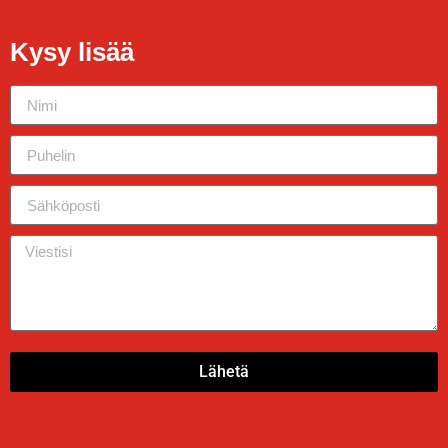
Kysy lisää
Lähetä