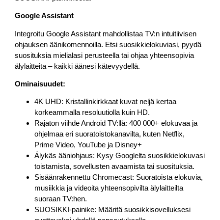
Google Assistant
Integroitu Google Assistant mahdollistaa TV:n intuitiivisen
ohjauksen äänikomennoilla. Etsi suosikkielokuviasi, pyydä
suosituksia mielialasi perusteella tai ohjaa yhteensopivia
älylaitteita – kaikki äänesi kätevyydellä.
Ominaisuudet:
4K UHD: Kristallinkirkkaat kuvat neljä kertaa
korkeammalla resoluutiolla kuin HD.
Rajaton viihde Android TV:llä: 400 000+ elokuvaa ja
ohjelmaa eri suoratoistokanavilta, kuten Netflix,
Prime Video, YouTube ja Disney+
Älykäs ääniohjaus: Kysy Googlelta suosikkielokuvasi
toistamista, sovellusten avaamista tai suosituksia.
Sisäänrakennettu Chromecast: Suoratoista elokuvia,
musiikkia ja videoita yhteensopivilta älylaitteilta
suoraan TV:hen.
SUOSIKKI-painike: Määritä suosikkisovelluksesi