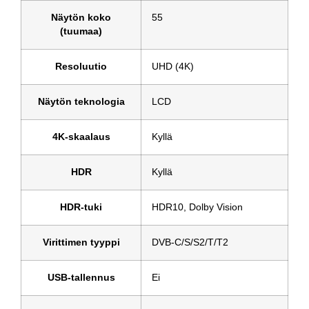
Näytön koko
55
(tuumaa)
Resoluutio
UHD (4K)
Näytön teknologia
LCD
4K-skaalaus
Kyllä
HDR
Kyllä
HDR-tuki
HDR10, Dolby Vision
Virittimen tyyppi
DVB-C/S/S2/T/T2
USB-tallennus
Ei