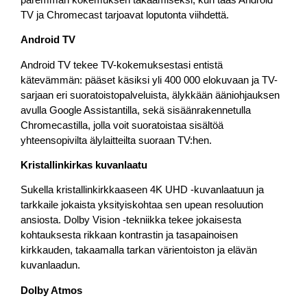
TV ja Chromecast tarjoavat loputonta viihdettä.
Android TV
Android TV tekee TV-kokemuksestasi entistä
kätevämmän: pääset käsiksi yli 400 000 elokuvaan ja TV-
sarjaan eri suoratoistopalveluista, älykkään ääniohjauksen
avulla Google Assistantilla, sekä sisäänrakennetulla
Chromecastilla, jolla voit suoratoistaa sisältöä
yhteensopivilta älylaitteilta suoraan TV:hen.
Kristallinkirkas kuvanlaatu
Sukella kristallinkirkkaaseen 4K UHD -kuvanlaatuun ja
tarkkaile jokaista yksityiskohtaa sen upean resoluution
ansiosta. Dolby Vision -tekniikka tekee jokaisesta
kohtauksesta rikkaan kontrastin ja tasapainoisen
kirkkauden, takaamalla tarkan värientoiston ja elävän
kuvanlaadun.
Dolby Atmos