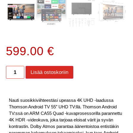
599.00
€
Lisää ostoskoriin
Nauti suosikkiviihteestäsi upeassa 4K UHD -laadussa
Thomson Android TV 55” UHD TV:llä.
Thomson Android
TV:ssä on ARM CA55 Quad -kuvaprosessorilla parannettu
4K HDR -videokuva, joka tarjoaa eloisat värit ja syvän
kontrastin. Dolby Atmos parantaa äänentoistoa entistäkin
paremman kokemuksen takaamiseksi, kun taas Android