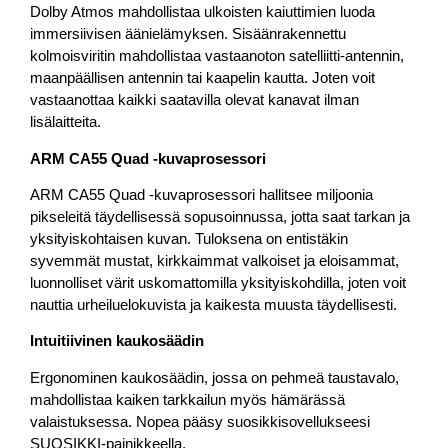
Dolby Atmos mahdollistaa ulkoisten kaiuttimien luoda
immersiivisen äänielämyksen. Sisäänrakennettu
kolmoisviritin mahdollistaa vastaanoton satelliitti-antennin,
maanpäällisen antennin tai kaapelin kautta. Joten voit
vastaanottaa kaikki saatavilla olevat kanavat ilman
lisälaitteita.
ARM CA55 Quad -kuvaprosessori
ARM CA55 Quad -kuvaprosessori hallitsee miljoonia
pikseleitä täydellisessä sopusoinnussa, jotta saat tarkan ja
yksityiskohtaisen kuvan. Tuloksena on entistäkin
syvemmät mustat, kirkkaimmat valkoiset ja eloisammat,
luonnolliset värit uskomattomilla yksityiskohdilla, joten voit
nauttia urheiluelokuvista ja kaikesta muusta täydellisesti.
Intuitiivinen kaukosäädin
Ergonominen kaukosäädin, jossa on pehmeä taustavalo,
mahdollistaa kaiken tarkkailun myös hämärässä
valaistuksessa. Nopea pääsy suosikkisovellukseesi
SUOSIKKI-painikkeella.