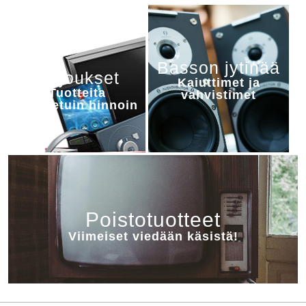
Basson jytinää
Tarjoukset
Kaiuttimet ja
Tuotteita
vahvistimet
alennetuin hinnoin
Poistotuotteet
Viimeiset viedään käsistä!