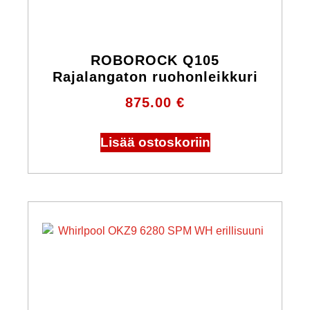
ROBOROCK Q105
Rajalangaton ruohonleikkuri
875.00
€
Lisää ostoskoriin