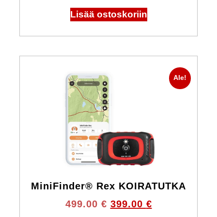
Lisää ostoskoriin
Ale!
MiniFinder® Rex KOIRATUTKA
499.00
€
399.00
€